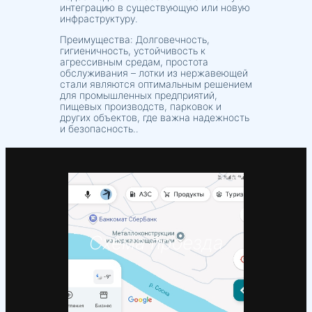
интеграцию в существующую или новую
инфраструктуру.
Преимущества: Долговечность,
гигиеничность, устойчивость к
агрессивным средам, простота
обслуживания – лотки из нержавеющей
стали являются оптимальным решением
для промышленных предприятий,
пищевых производств, парковок и
других объектов, где важна надежность
и безопасность..
Схема проезда