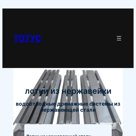
Перейти
к
содержимому
ТОТУС
лотки из нержавейки
водоотводные дренажные системы из
нержавеющей стали