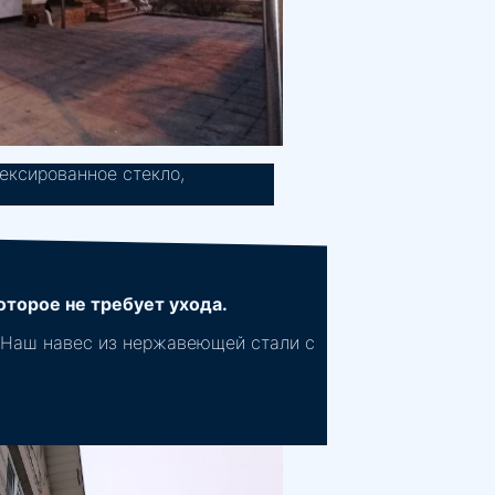
ексированное стекло,
торое не требует ухода.
? Наш навес из нержавеющей стали с