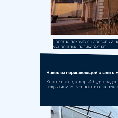
Полотно покрытия навесов из н
монолитный поликарбонат.
Навес из нержавеющей стали с м
Хотите навес, который будет рад
покрытием из монолитного поликар