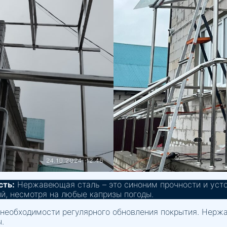
сть:
Нержавеющая сталь – это синоним прочности и усто
ый, несмотря на любые капризы погоды.
 необходимости регулярного обновления покрытия. Нерж
.