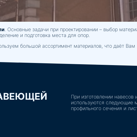
ли
. Основные задачи при проектировании – выбор матери
деление и подготовка места для опор.
ользуем большой ассортимент материалов, что даёт Вам
ЖАВЕЮЩЕЙ
При изготовлении навесов 
используются следующие ма
профильного сечения и лис