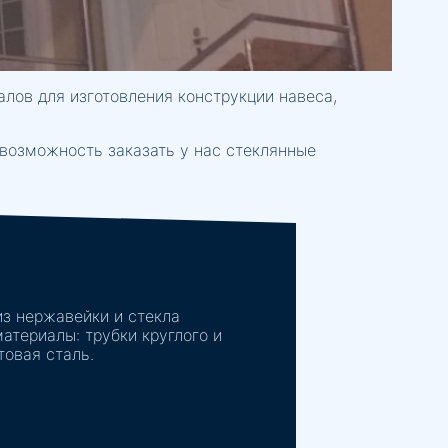
алов для изготовления конструкции навеса,
 возможность заказать у нас стеклянные
из нержавейки и стекла
териалы: трубки круглого и
товая сталь.