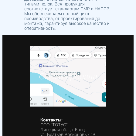
типами полок. Вся продукция
соответствует стандартам GMP и HACCP.
Мы обеспечиваем полный цикл
производства, от проектирования до
монтажа, гарантируя высокое качество и
оперативность.
Схема проезда
Контакты:
ООО “ТОТУС”
Липецкая обл., г.Елец
ул. Братьев Родионовых 1В