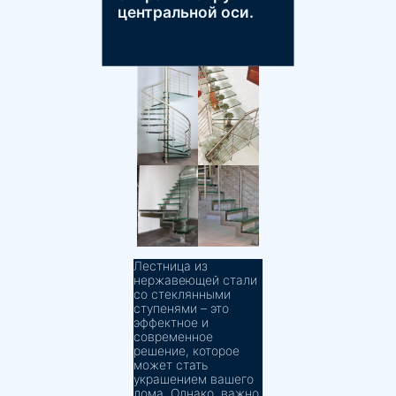
центральной оси.
Лестница из
нержавеющей стали
со стеклянными
ступенями – это
эффектное и
современное
решение, которое
может стать
украшением вашего
дома. Однако, важно